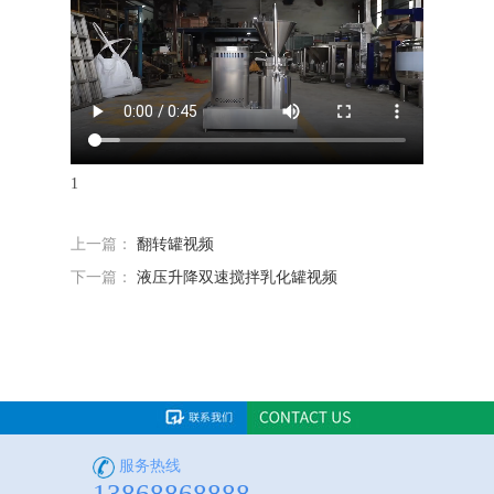
1
上一篇：
翻转罐视频
下一篇：
液压升降双速搅拌乳化罐视频
服务热线
13868868888