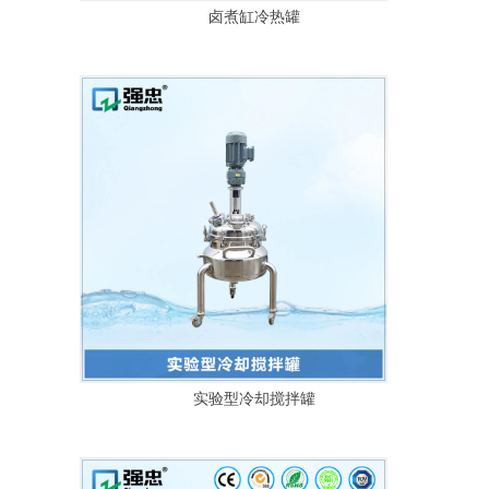
卤煮缸冷热罐
实验型冷却搅拌罐