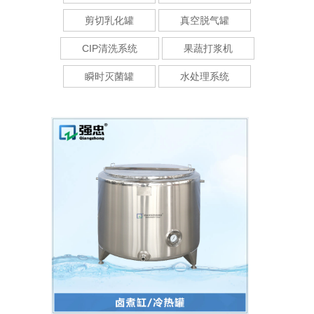
剪切乳化罐
真空脱气罐
CIP清洗系统
果蔬打浆机
瞬时灭菌罐
水处理系统