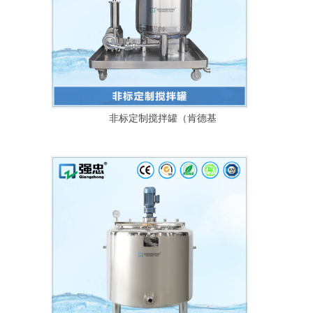
非标定制搅拌罐（肯德基