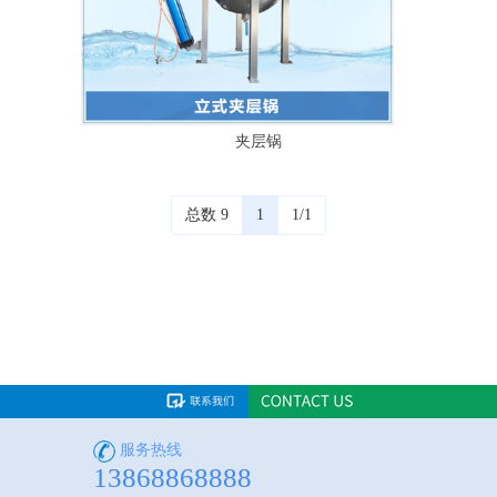
夹层锅
总数 9
1
1/1
服务热线
13868868888