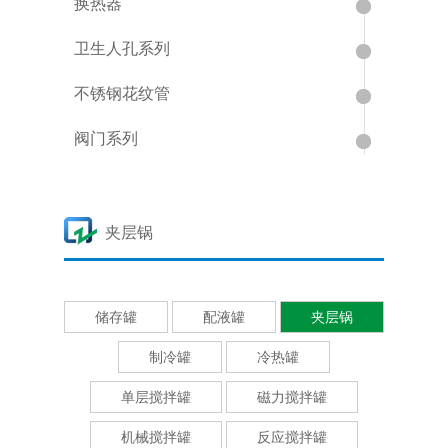
换热器
卫生人孔系列
不锈钢花纹管
阀门系列
夹层锅
储存罐
配液罐
夹层锅
制冷罐
冷热罐
单层搅拌罐
磁力搅拌罐
机械搅拌罐
反应搅拌罐