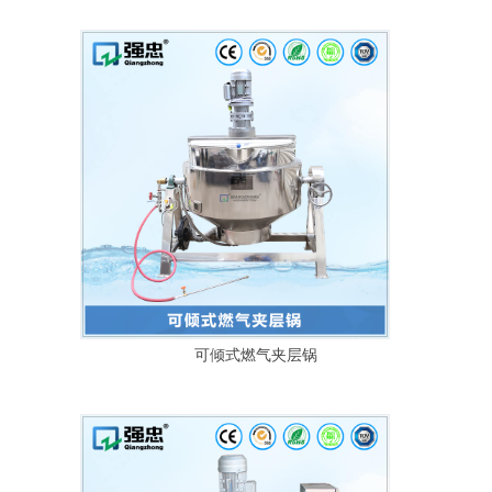
可倾式燃气夹层锅