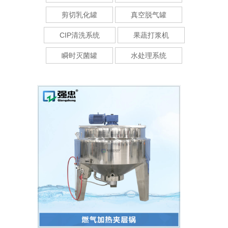
剪切乳化罐
真空脱气罐
CIP清洗系统
果蔬打浆机
瞬时灭菌罐
水处理系统