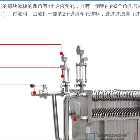
机的每块滤板的四角有4个通液角孔，只有一侧竖向的2个角孔与
框）。过滤时，由滤框一侧的2个通液角孔进料，透过过滤层（过